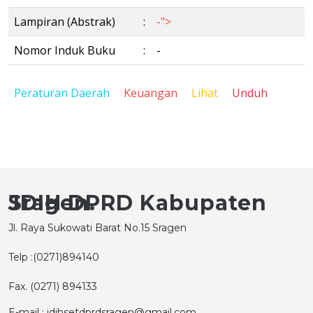
Lampiran (Abstrak)
:
-">
Nomor Induk Buku
:
-
Peraturan Daerah
Keuangan
Lihat
Unduh
JDIH DPRD Kabupaten Sragen.
Jl. Raya Sukowati Barat No.15 Sragen
Telp :(0271)894140
Fax. (0271) 894133
E-mail : jdihsetdprdsragen@gmail.com