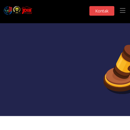
Kontak
Monografi DPRD
Raperda Inisiatif
Telah Dilihat 86 Kali