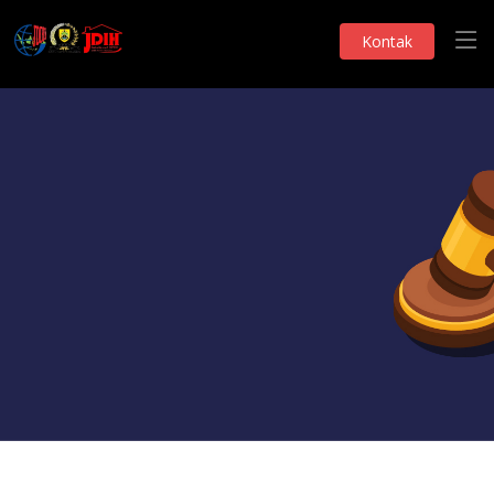
Kontak
Monografi DPRD
Hasil Pemantauan
Telah Dilihat 89 Kali