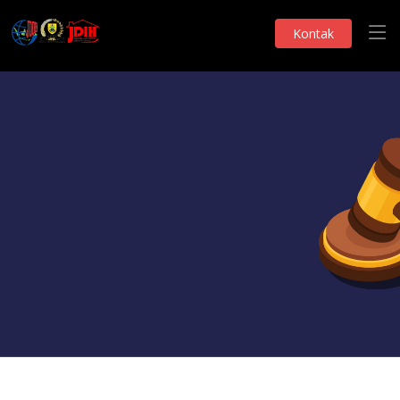
Kontak
Monografi DPRD
Hasil Pemantauan
Telah Dilihat 89 Kali