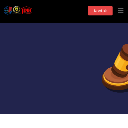
Kontak
Monografi DPRD
NASKAH AKADEMIK
Telah Dilihat 92 Kali