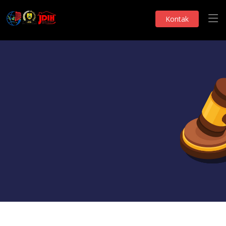
Kontak
Monografi DPRD
RISALAH RAPAT
Telah Dilihat 98 Kali