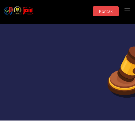
Kontak
Produk Hukum
PERDA INISIATIF DPRD
Telah Dilihat 157 Kali