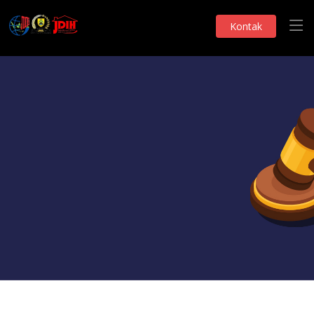
Kontak
Produk Hukum
PERDA INISIATIF DPRD
Telah Dilihat 162 Kali