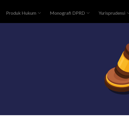
Produk Hukum
Monografi DPRD
Yurisprudensi