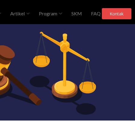
Artikel
Program
SKM
FAQ
Kontak
Telah Dilihat 211 Kali