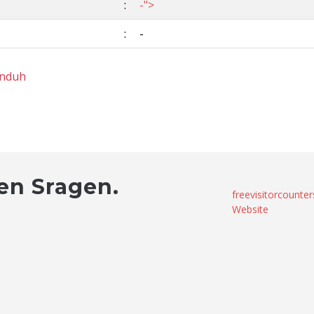
:
-">
:
-
nduh
en Sragen.
freevisitorcounter
Website