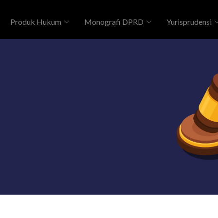
Produk Hukum
Monografi DPRD
Yurisprudensi