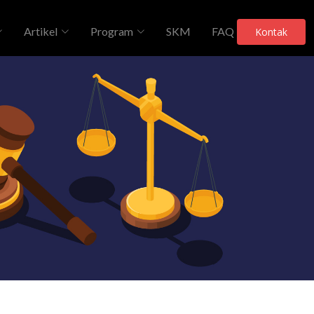
Artikel
Program
SKM
FAQ
Kontak
Telah Dilihat 272 Kali