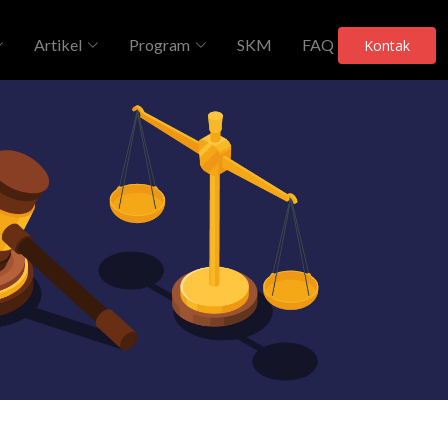
Artikel
Program
SKM
FAQ
Kontak
Telah Dilihat 407 Kali