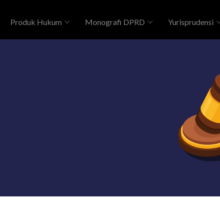
Produk Hukum
Monografi DPRD
Yurisprudensi