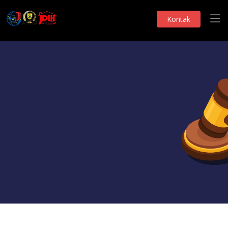
Kontak
UJDIH-BPK Jateng Kunjungi JDIH Sragen
Telah Dilihat 0 Kali